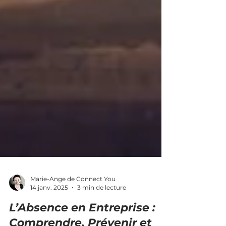
Marie-Ange de Connect You
14 janv. 2025
3 min de lecture