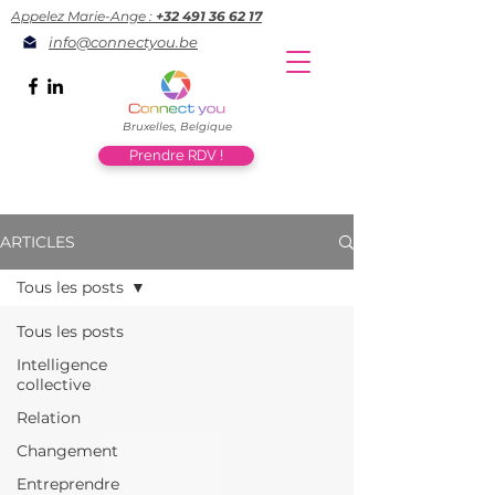
Appelez Marie-Ange :
+32 491 36 62 17
info@connectyou.be
Bruxelles, Belgique
Prendre RDV !
ARTICLES
Tous les posts
Tous les posts
Intelligence
collective
Relation
Changement
Entreprendre