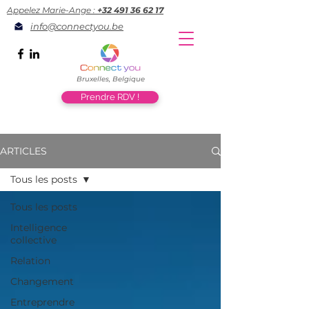
Appelez Marie-Ange :
+32 491 36 62 17
info@connectyou.be
Bruxelles, Belgique
Prendre RDV !
ARTICLES
Tous les posts
Tous les posts
Intelligence
collective
Relation
Changement
Entreprendre