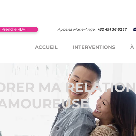
Prendre RDV !
Appelez Marie-Ange :
+32 491 36 62 17
ACCUEIL
INTERVENTIONS
À
ORER MA RELATIO
AMOUREUSE