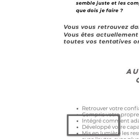
semble juste et les comp
que dois je faire ?
Vous vous retrouvez da
Vous êtes actuellement 
toutes vos tentatives o
Au
Retrouver votre confi
Compris votre propr
Intégré comment adap
Développé votre capac
Mis en lumière les res