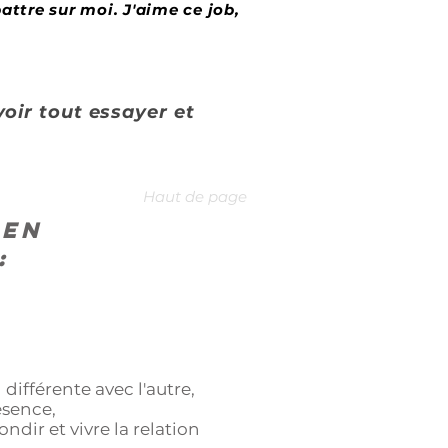
attre sur moi. J'aime ce job,
oir tout essayer et
Haut de page
 en
:
fférente avec l'autre,
ésence,
ndir et vivre la relation