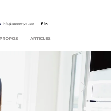
info@connectyou.be
 PROPOS
ARTICLES
N