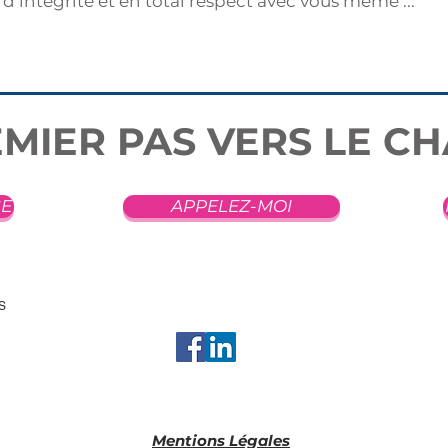
s d’intégrité et en total respect avec vous même ...
MIER PAS VERS LE C
GE
APPELEZ-MOI
S
Mentions Légales