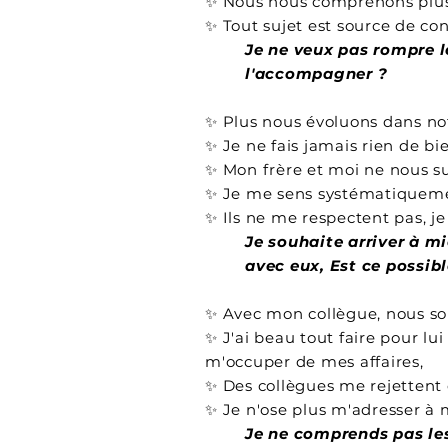
✨ Nous nous comprenons plus
✨ Tout sujet est source de confl
Je ne veux pas rompre 
l'accompagner ?
✨ Plus nous évoluons dans not
✨ Je ne fais jamais rien de bie
✨ Mon frère et moi ne nous sup
✨ Je me sens systématiquemen
✨ Ils ne me respectent pas, je 
Je souhaite arriver à m
avec eux, Est ce possib
✨ Avec mon collègue, nous so
✨ J'ai beau tout faire pour l
m'occuper de mes affaires,
✨ Des collègues me rejettent 
✨ Je n'ose plus m'adresser à m
Je
ne comprends pas les 