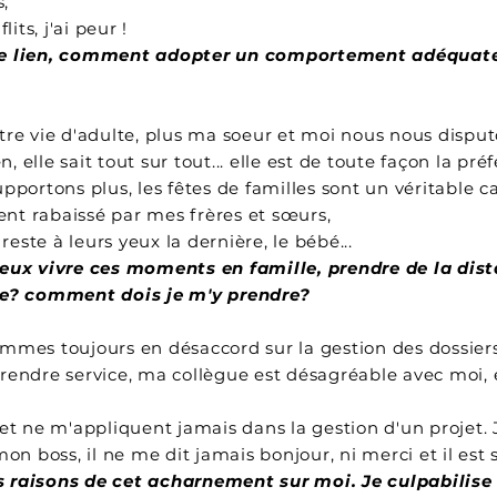
,
its, j'ai peur !
le lien, comment adopter un comportement adéquate
re vie d'adulte, plus ma soeur et moi nous nous disput
n, elle sait tout sur tout... elle est de toute façon la pr
portons plus, les fêtes de familles sont un véritable cal
t rabaissé par mes frères et sœurs,
reste à leurs yeux la dernière, le bébé...
ieux vivre ces moments en famille, prendre de la dist
le? comment dois je m'y prendre?
mmes toujours en désaccord sur la gestion des dossiers
ui rendre service, ma collègue est désagréable avec mo
et ne m'appliquent jamais dans la gestion d'un projet. 
on boss, il ne me dit jamais bonjour, ni merci et il est 
raisons de cet acharnement sur moi. Je culpabilise c