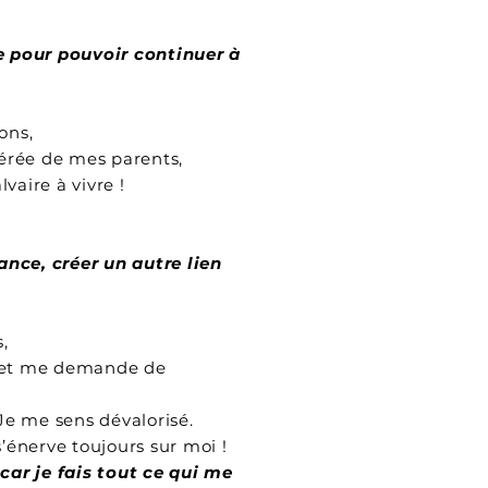
 pour pouvoir continuer à
ons,
éférée de mes parents,
vaire à vivre !
ance, créer un autre lien
,
i, et me demande de
Je me sens dévalorisé.
s’énerve toujours sur moi !
ar je fais tout ce qui me