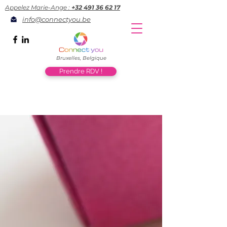
Appelez Marie-Ange :
+32 491 36 62 17
info@connectyou.be
Bruxelles, Belgique
Prendre RDV !