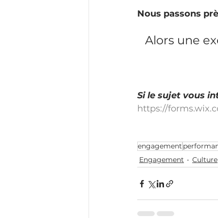
Nous passons près 
Alors une ex
Si le sujet vous 
https://forms.wix
engagement
performa
Engagement
Culture