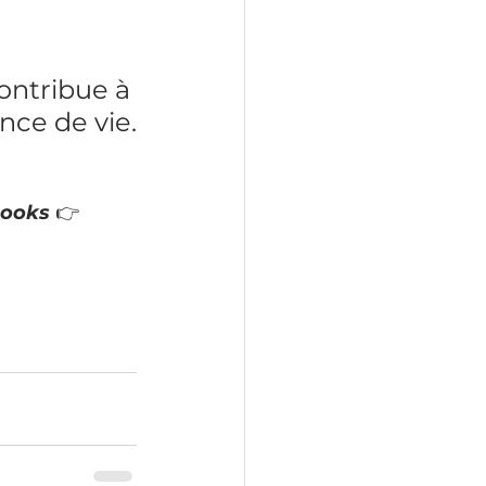
ontribue à 
nce de vie.
books 
👉 