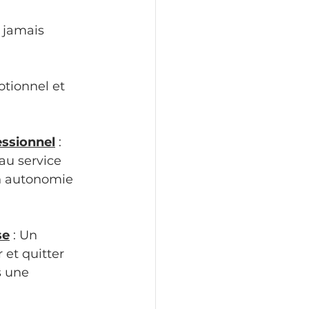
 jamais 
otionnel et 
.
essionnel
 : 
au service 
en autonomie 
se
 : Un 
et quitter 
s une 