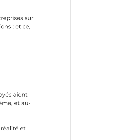
reprises sur 
ns ; et ce, 
oyés aient 
tème, et au-
réalité et 