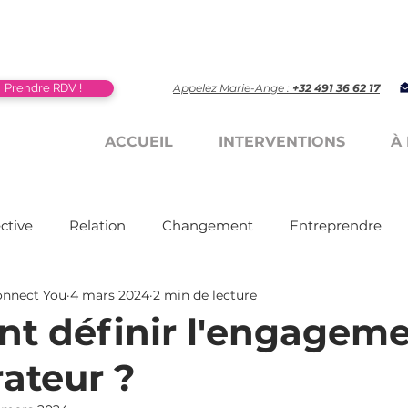
Prendre RDV !
Appelez Marie-Ange :
+32 491 36 62 17
ACCUEIL
INTERVENTIONS
À
ective
Relation
Changement
Entreprendre
onnect You
4 mars 2024
2 min de lecture
 définir l'engagem
rateur ?