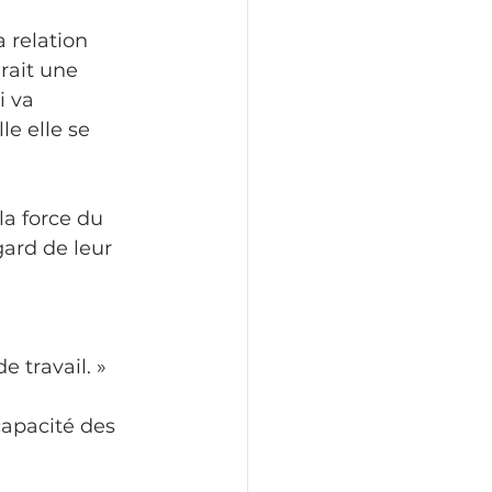
 relation 
rait une 
 va 
le elle se 
a force du 
ard de leur 
 travail. »
capacité des 