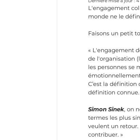
Dernière mise à jour :
4
L'engagement colla
monde ne le défin
Faisons un petit t
« L'engagement de
de l'organisation 
les personnes se m
émotionnellement 
C’est la définition 
définition connue.
Simon Sinek
, on 
termes les plus sim
veulent un retour.
contribuer. »