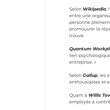
Selon 
Wikipedia
,
entre une organisa
personne pleineme
promouvoir la réput
trouve.
Quantum Workpl
lien psychologique
entreprise. »
Selon 
Gallup
, les
enthousiastes et e
Quant à 
Willis T
employés à contrib