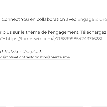
e Connect You en collaboration avec 
Engage & Gr
r plus sur le thème de l'engagement, Téléchargez 
👉 
https://forms.wix.com/r/7168999854243316281
rt Katzki - Unsplash
nce
motivation
tranformation
absenteisme