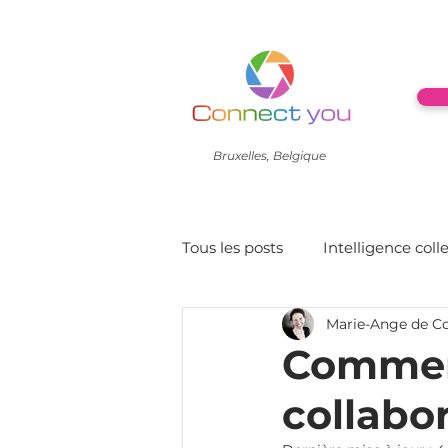
Bruxelles, Belgique
Tous les posts
Intelligence coll
Marie-Ange de C
Culture
Leadership
Comment
collabo