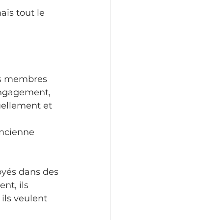
is tout le 
es membres 
'engagement, 
uellement et 
ancienne 
oyés dans des 
nt, ils 
ils veulent 