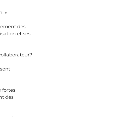
. »
agement des 
sation et ses 
collaborateur?
sont 
fortes, 
t des 